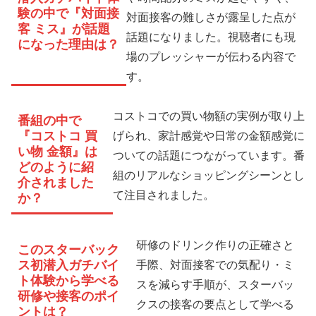
験の中で『対面接
対面接客の難しさが露呈した点が
客 ミス』が話題
話題になりました。視聴者にも現
になった理由は？
場のプレッシャーが伝わる内容で
す。
コストコでの買い物額の実例が取り上
番組の中で
『コストコ 買
げられ、家計感覚や日常の金額感覚に
い物 金額』は
ついての話題につながっています。番
どのように紹
組のリアルなショッピングシーンとし
介されました
て注目されました。
か？
研修のドリンク作りの正確さと
このスターバック
ス初潜入ガチバイ
手際、対面接客での気配り・ミ
ト体験から学べる
スを減らす手順が、スターバッ
研修や接客のポイ
クスの接客の要点として学べる
ントは？