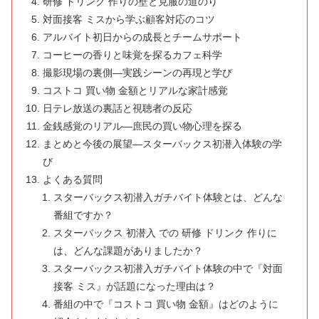
研修 ドリンク 作りの壁と克服の道のり
対面接客 ミスから学ぶ顧客対応のコツ
アルバイト初日からの成長とチームサポート
コーヒーの香りと味覚を探るカフェ科学
撮影現場の裏側—実践シーンの再現と学び
コストコ 買い物 金額とリアルな家計感覚
日テレ放送の裏話と視聴者の反応
金銭感覚のリアル—庶民の買い物心理を探る
まとめと今後の展望—スターバックス初潜入体験の学
び
よくある質問
スターバックス初潜入ガチバイト体験とは、どんな
番組ですか？
スターバックス 初潜入 での 研修 ドリンク 作りに
は、どんな課題がありましたか？
スターバックス初潜入ガチバイト体験の中で『対面
接客 ミス』が話題になった理由は？
番組の中で『コストコ 買い物 金額』はどのように