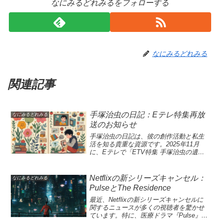
なにみるどれみるをフォローする
なにみるどれみる
関連記事
手塚治虫の日記：Eテレ特集再放
なにみるどれみる
送のお知らせ
手塚治虫の日記は、彼の創作活動と私生
活を知る貴重な資源です。2025年11月
に、Eテレで「ETV特集 手塚治虫の遺産
父の背中〜手塚治虫日記を読む〜」が再
放送されることで、視聴者は手塚の思い
出に触れられる絶好の機会を得ます。こ
Netflixの新シリーズキャンセル：
なにみるどれみる
の特集では、手塚治虫が晩年の15年間に
PulseとThe Residence
記した日記を基に、彼の人間性や創作へ
の情熱が浮かび上がります。また、遺族
最近、Netflixの新シリーズキャンセルに
へのインタビューを通じて、アニメ界の
関するニュースが多くの視聴者を驚かせ
巨匠としての顔だけでなく、感情豊かな
ています。特に、医療ドラマ『Pulse』、