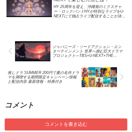
定番のTVドラマ『カーネーション』もラ
困難やアイスダンスへの挑戦が描かれる
「ETV特集 手塚治虫の遺産」は、手塚治
シリーズ『Pulse』と『The Residence』
メコンテンツも楽しむことができ、ファ
インアップにあり、視聴者を楽しませて
ことによって、更なる興味が掻き立てら
虫の知られざる一面を明らかにし、彼の
HY 25周年を迎え、沖縄発のミクスチャ
をキャンセルし、視聴者は驚きと失望を
ンにとって充実の体験となること間違い
くれることでしょう。ぜひこの機会に、
れています。FOD配信では、彼女の競技
遺産を次世代に伝える大切な機会となり
ー・ロックバンドHYが特別なライブをU-
抱いています。これらのシリーズは、視
なしです。バディとの絆を再確認し、
新しい映画配信をお楽しみください。
人生を振り返るドキュメンタリーが放送
ます。多くの人々がこの放送を通じて、
NEXTにて独占ライブ配信することが決定
聴者の期待を背負いながらも、悪評や競
BUDDiiSのパフォーマンスを見逃さない
2025年8月にリリースされるAmazonプラ
され、多くの視聴者が彼女の成長を見守
手塚治虫の日記が持つ意味を再発見でき
しました。この公演は、彼らの25年間の
合の影に隠れてしまった結果、早期のキ
ようにしましょう。BUDDiiSの全国ホー
イム・ビデオの新作は、非常に多彩なラ
るチャンスです。紀平のストーリーは、
ることを願っています。Eテレ特集の魅力
集大成である「BEST!!Special TIME
ャンセルに至りました。特に、『Pulse』
ルツアー「FLORiiA」の魅力とは？
インアップです。プライム会員特典とし
単なるアスリートの葛藤ではなく、未来
と再放送情報「ETV特集 手塚治虫の遺産
TRIP」と題され、4月12日（日）に東京
は他の人気の医療ドラマに並ぶことがで
BUDDiiSは、今年の2月にメジャーデビュ
てアクセス可能な最新映画やテレビドラ
への希望を探し続ける姿勢を映し出して
父の背中〜手塚治虫日記を読む〜」の再
ガーデンシアターで開催されます。HYは
きず、視聴率も安定せずに終了となりま
ーを果たし、その勢いは止まりません。
マが登場し、視聴者にとって心躍る体験
います。フィギュアスケートの魅力を再
放送は、多くの視聴者にとって待望のイ
「366日」や「AM11:00」といった名曲を
した。このような状況から、今後の
全国ホールツアー「BUDDiiS vol.11 Hall
を提供します。注目の新着作品には、話
発見できる内容です。紀平梨花の競技人
ベントです。この特集では、手塚治虫の
通じて、多くのファンに愛され続けてき
Netflix作品の選抜基準が注目されていま
Tour - FLORiiA」は、彼らの才能を最大限
ジャパニーズ・ソードアクション・エン
題の映画やドラマが含まれ、特にアクシ
生とトリプルアクセル紀平梨花選手は、
作品だけでなく、彼の個人的な歴史や思
ました。特に、U-NEXTでのHYライブ配
す。さらに、No Good Deedのシーズン2
に発揮するステージとして、ファンであ
ターテインメント 世界へ挑む巨大ドラマ
ョン映画や感動的なストーリーが展開さ
14歳という若さでトリプルアクセルを成
考プロセスにも焦点を当てています。手
信は、月額会員なら追加料金なしで楽し
については未だに不透明です。このダー
るバディたちと共に一体感あふれるパフ
プロジェクト—TBS×U-NEXT×THE
れる作品が揃っています。これにより、
功させ、その実力を証明しました。この
塚治虫が愛したアニメの裏にある物語を
むことができる貴重な機会です。この記
クコメディの特異なスタイルが多くの視
ォーマンスを届けてきました。また、ツ
SEVEN
映画ファンやドラマ愛好家の期待に応え
難易度の高い技は、フィギュアスケート
知ることができるため、アニメファンや
念すべき日には、HYの活動の歴史や音楽
聴者に受け入れられたものの、更新の見
アーの独占生配信がU-NEXTで行われるこ
る内容となっています。新しい映画配信
において非常に希少であり、彼女のスケ
文化的な興味を持つ人々には特に価値の
の魅力を体感し、彼らの特別公演を見逃
込みはないとのことです。このようなキ
とから、遠方に住むファンもライブ体験
体験を通じて、さらに多くの人々に楽し
ーティングキャリアにおいて重要な転機
あるコンテンツです。放送日は2025年11
さないでください。HYの25周年という節
ャンセルは、作り手にとっても大きな痛
推しドラ SUMMER 200円で夏の名作ドラ
を楽しめます。このツアーでは、感動的
んでもらえるでしょう。2025年8月の新着
となりました。トリプルアクセルを決め
月1日で、再放送は11月3日です。この特
マを満喫する期間限定キャンペーン情報
目の年を迎え、音楽界での功績を称える
手であり、Netflix全体の制作判断に対し
な演出とともに、BUDDiiSの新たな一面
と配信内容 最新情報・特典付き
作品一覧2025年8月にAmazonプライム・
ることができた瞬間は、彼女の自信を大
集は、手塚治虫のLegacyを引き継ぐ重要
特別なパフォーマンスがU-NEXTでライブ
て疑問を投げかけています。視聴者から
を観ることができる貴重な機会です。フ
ビデオで配信される新着作品には、注目
いに高め、国際大会での成功への道を開
な機会となるでしょう。特に、手塚の作
配信されます。『BEST!!
の反響が少ない、新シリーズは恐らく次
ァンネームである"バディ"の皆さんが一
の映画やTVドラマが揃っています。注目
くことになりました。紀平選手は、その
品がどのように日本のアニメ文化を形作
第に「Netflixのキャンセル」リストに追
緒に楽しむことができるよう、BUDDiiS
すべき映画としては、『劇場版 ドクター
成功の背後にある努力や練習についても
ってきたのかを知ることができるため、
加される危険性を秘めたままとなりま
はSNS ウォッチパーティも計画していま
X Final』や『帰ってきた あぶない刑事』
語っています。さらに、紀平選手は自ら
アニメの新たなファン層を開拓すること
す。視聴者の反応と受け取り方『Pulse』
す。このイベントは、ファン同士でライ
コメント
があり、ファン必見の内容です。また、
の競技人生を振り返り、トリプルアクセ
にも貢献するかもしれません。Eテレでの
と『The Residence』のキャンセルが発表
ブについて語り合う機会を提供し、より
海外作品では『パディントン 消えた黄金
ルの成功が与えた影響や、その後の競技
この再放送を通じて、手塚治虫の魅力を
された後、多くのファンはSNS上でその
深い一体感を生み出すでしょう。U-NEXT
郷の秘密』が独占配信されることが決ま
における成績にも言及しました。彼女
再確認しましょう。手塚治虫のアニメ作
反応を見せています。特に、両シリーズ
を通して生配信されることで、国内外の
っています。これにより、視聴者は多様
は、「すべてのスケーターがトリプルア
品とその影響手塚治虫は、日本のアニメ
にはそれぞれ熱心なファンが存在してお
ファンが同じ瞬間を共有できる特別な経
コメントを書き込む
なジャンルの作品を楽しむことができる
クセルを決められるわけではない」と語
が世界的に広まるきっかけを作った言わ
り、制作側に対して復活を望む声が上が
験が可能になります。これこそが、
でしょう。新着作品はそれぞれに魅力が
り、その挑戦が如何に特別なものであっ
ば先駆者です。彼の作品「鉄腕アトム」
っています。視聴者が強い熱意を持って
BUDDiiSが築くファンとの絆の深まりを