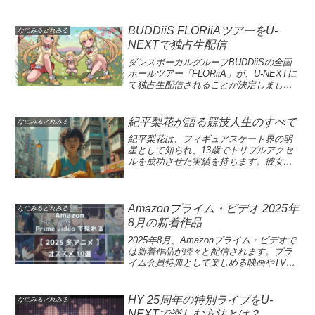
一人の人間としての手塚を探ります。手
コメディミステリー『The Residence』、
塚治虫の遺産に触れながら、彼の心の内
そしてダークコメディ『No Good Deed』
を知る旅に出かけましょう。「手塚治虫
のキャンセルは、視聴者の間で大きな話
BUDDiiS FLORiiAツアーをU-
なにみるどれみる
の日記」は、アニメの巨星として知られ
題となりました。これらの作品は高い期
NEXTで独占生配信
る手塚治虫の内面を探る貴重な資料で
待を寄せられたものの、残念ながら期待
す。この日記は、彼の晩年に書かれたも
外れの結果となり、最終的にはNetflixキ
ダンスボーカルグループBUDDiiSの全国
のであり、創作活動や個人的な思考が詰
ャンセルの波に飲み込まれてしまったの
ホールツアー「FLORiiA」が、U-NEXTに
まっています。「ETV特集 手塚治虫の遺
です。視聴者は好奇心旺盛で、新しい物
て独占生配信されることが決定しまし
産 父の背中〜手塚治虫日記を読む〜」と
語を求めていますが、最近のNetflix新シ
た。この特別なイベントは、ファンにと
いう再放送では、手塚の日常や彼の影響
リーズの転機は、業界に大きな影響を与
って待望の機会であり、6月7日（日）に
力を再評価する素晴らしい機会となりま
える可能性があります。果たして、今後
幕張メッセで開催されます。BUDDiiSの
紀平梨花が語る競技人生のすべて
なにみるどれみる
す。この特集を通じて、視聴者は手塚治
の製作スケジュールにはどのような影響
ファンネームである「バディ」と一緒に
紀平梨花は、フィギュアスケート界の明
虫の人間としての姿やアニメ界に残した
があるのでしょうか。Netflixが発表した
創り上げるステージングは、まさに一体
星として知られ、13歳でトリプルアクセ
足跡を深く理解することができるでしょ
シリーズキャンセルは、多くのファンに
感を感じさせるものです。さらに、U-
ルを成功させた実績を持ちます。彼女の
う。手塚治虫の日記に秘められた真実手
衝撃を与えました。特に、新しいストー
NEXTではライブ当日にSNSでのウォッ
競技人生は、数々の栄光に彩られてお
塚治虫の日記は彼の晩年の生活や思考を
リーを提供することを楽しみにしていた
チパーティも実施され、盛り上がり必
り、2018年のGPファイナル制覇がその象
知る貴重な資料です。この日記は手塚治
『Pulse』や『The Residence』は、評価
至！この機会に、今までのBUDDiiSの魅
徴です。加えて、新たにアイスダンスに
虫が15年間にわたって綴ったもので、彼
が低く、思わぬ結果を迎えることとなり
力を再確認し、次世代のエンタメ体験を
挑戦し、情熱を持って競技を続ける姿勢
の心の旅路や内面の葛藤を垣間見ること
ました。さらに、期待が寄せられていた
Amazonプライム・ビデオ 2025年
楽しみましょう。EBiDANに所属する
なにみるどれみる
は、多くのファンにインスピレーション
ができます。特に、アニメ制作の舞台裏
『No Good Deed』も今後の展開が不透明
BUDDiiSは、2023年にメジャーデビュー
8月の新着作品
を与えています。FOD配信では、紀平の
や家族との関係についての記述は、彼の
な状況にあります。これらの作品は、視
を果たし、その人気はますます高まって
2025年8月、Amazonプライム・ビデオで
歩みや彼女の成長過程を深く掘り下げた
人間性を深く理解する助けとなります。
聴者の心をつかむことができず、Netflix
います。「FLORiiA」と題された今回の
は新着作品が続々と配信されます。プラ
特別編が放送され、ファンにとって見逃
これにより、アニメ愛好者や手塚ファン
内の新たな戦略の一環として見直される
ホールツアーは、まさに彼らの進化を代
イム会員特典として楽しめる映画やTVド
せない内容です。今後の彼女の活躍から
は彼の作品に新たな視点を見出すことが
ことになるかもしれません。今後の更新
表するイベントと言えるでしょう。この
ラマは、話題の作品が満載です。特に
目が離せません。フィギュアスケート界
できるでしょう。また、この日記には手
や新しいプロジェクトが、どのようにし
ツアーでは、ファンとの絆を大切にし、
『劇場版 ドクター X Final』や『帰って
で名を馳せた紀平梨花が、この冬に特別
塚治虫がどのようにして多くの名作を生
たら視聴者を満足させることができるの
共に楽しむステージを提供しています。
きた あぶない刑事』などの新作映画は見
企画として登場します。彼女のテクニッ
み出したのか、その創作過程を知る手が
か、注目が集まります。Netflixの新シリ
また、U-NEXTによるライブ配信は、過去
HY 25周年の特別ライブをU-
なにみるどれみる
逃せないお勧めコンテンツです。また、
クや魅力に迫るだけでなく、競技生活の
かりも含まれています。再放送される
ーズキャンセルの影響最近、Netflixは新
のアリーナツアーの映像や様々なエンタ
NEXTで楽しむ方法とは？