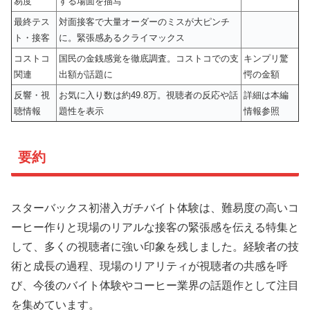
易度
する場面を描写
最終テス
対面接客で大量オーダーのミスが大ピンチ
ト・接客
に。緊張感あるクライマックス
コストコ
国民の金銭感覚を徹底調査。コストコでの支
キンプリ驚
関連
出額が話題に
愕の金額
反響・視
お気に入り数は約49.8万。視聴者の反応や話
詳細は本編
聴情報
題性を表示
情報参照
要約
スターバックス初潜入ガチバイト体験は、難易度の高いコ
ーヒー作りと現場のリアルな接客の緊張感を伝える特集と
して、多くの視聴者に強い印象を残しました。経験者の技
術と成長の過程、現場のリアリティが視聴者の共感を呼
び、今後のバイト体験やコーヒー業界の話題作として注目
を集めています。