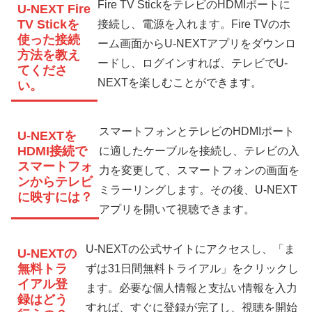
Fire TV StickをテレビのHDMIポートに
U-NEXT Fire
TV Stickを
接続し、電源を入れます。Fire TVのホ
使った接続
ーム画面からU-NEXTアプリをダウンロ
方法を教え
ードし、ログインすれば、テレビでU-
てくださ
NEXTを楽しむことができます。
い。
スマートフォンとテレビのHDMIポート
U-NEXTを
HDMI接続で
に適したケーブルを接続し、テレビの入
スマートフォ
力を変更して、スマートフォンの画面を
ンからテレビ
ミラーリングします。その後、U-NEXT
に映すには？
アプリを開いて視聴できます。
U-NEXTの公式サイトにアクセスし、「ま
U-NEXTの
無料トラ
ずは31日間無料トライアル」をクリックし
イアル登
ます。必要な個人情報と支払い情報を入力
録はどう
すれば、すぐに登録が完了し、視聴を開始