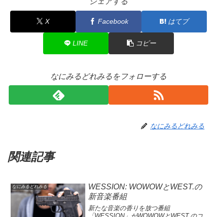
シェアする
X
Facebook
はてブ
LINE
コピー
なにみるどれみるをフォローする
なにみるどれみる
関連記事
WESSION: WOWOWとWEST.の
なにみるどれみる
新音楽番組
新たな音楽の香りを放つ番組
「WESSION」がWOWOWとWEST.のコ