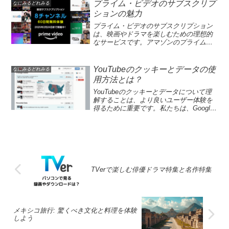
に広がっていくのか、ぜひご期待くださ
した。例えば、Huluでは広告付きプラン
プライム・ビデオのサブスクリプ
なにみるどれみる
生した新しい音楽番組「WESSION」
知育プログラムにも力を入れており、親
い！新たな形でゲームの魅力を伝える
が月々2ドルから3ドル上昇し、Disney
ションの魅力
は、視聴者にとって見逃せないエンター
御さんたちにも信頼される存在として成
『電脳遊戯最高会議』は、視聴者を巻き
Plusの新料金も発表されました。消費者
テイメントの一環です。この番組では、
長しています。新たなエピソードやタイ
込むハイブリッドな番組です。この番組
はこの変化に対処するため、どのサブス
プライム・ビデオのサブスクリプション
各回に異なるゲストアーティストを招
トルが常に追加される中、家庭で子供た
は、地上波とFODでの配信を融合し、ゲ
クリプションを維持し、どれを解約する
は、映画やドラマを楽しむための理想的
き、音楽に関する深いトークセッション
ちが楽しめるエンターテインメントの選
ーム開発の裏側を追いかけるドキュメン
か慎重に考える必要があります。ストリ
なサービスです。アマゾンのプライム会
を展開しながら、一緒にセッションを行
択肢を広げることができるサービスとし
タリー形式です。さらに、クリエイター
ーミングサービス比較を行い、賢い選択
員であれば、NHKオンデマンドやdアニメ
います。特に初回では沖縄出身のロック
て、Netflixキッズパークは注目を集めて
たちが生み出すオリジナルタイトルの内
をする時が来ました。ストリーミングサ
ストアなど、多彩な動画配信サービスを
バンドMONGOL800がゲストとして登場
います。Netflixキッズパークの魅力とは
容は、さまざまな社会的課題へのアプロ
ービスの料金が急激に変わる中、サブス
手軽に利用できます。このプライム・ビ
YouTubeのクッキーとデータの使
なにみるどれみる
し、その魅力的なサウンドと葛藤の中で
Netflixキッズパークは、子供たちが楽し
ーチを含んでおり、観る者にインスピレ
クリプションの管理がますます重要にな
デオのサブスクリプションを通じて、ア
用方法とは？
生まれた感情を視聴者と共有します。
みながら学ぶことができる特別な空間で
ーションを与えます。視聴者は、ゲーム
っています。近年では、Hulu、Disney
ニメからスポーツまで幅広いジャンルの
「WESSION」は、音楽の楽しさや感動
す。このサービスは「Peppa Pig」や「セ
を観るだけでなく体験することができ、
Plus、HBO Maxなど、数多くのプラット
コンテンツを一まとめにすることがで
YouTubeのクッキーとデータについて理
を再発見できる絶好の機会を提供しま
サミストリート」を含む人気キャラクタ
楽しみながら知識を深められるのが魅力
フォームが料金変更を行っており、消費
き、サブスクリプション管理も非常にス
解することは、より良いユーザー体験を
す。WEST.のメンバーとのコラボレーシ
ーと共に遊ぶのを可能にし、親が心配せ
です。物語の進行とともに、皆さんも参
者はその影響を受けています。こうした
ムーズです。使い慣れたインターフェー
得るために重要です。私たちは、Google
ョンでは、音楽番組に新たな彩りを加え
ずに子供を遊ばせることができる環境を
加し、ゲームのテーマやメッセージにつ
料金の変動は、コンテンツ制作コストの
スで、好みの作品を簡単に見つけること
サービスのクッキーを通じて、ユーザー
ることで、観る人々に心に残る体験をも
整えています。すべての活動には広告や
いて一緒に考えてみたくなることでしょ
増加に起因しているとの分析もありま
ができ、アマゾンプライムの特典を最大
の行動を追跡し、スパム対策を施し、信
たらします。この番組が進むにつれて、
追加料金がなく、安心して利用できるた
う。『電脳遊戯最高会議』とは？『電脳
す。ストリーミング料金の適正化と利用
限に活用することが可能です。快適な視
頼性の高いコンテンツを提供します。ま
様々なアーティストたちとのセッション
め、多くの家庭で評価されています。
遊戯最高会議』は、FODで配信されてい
状況の監査により、より良い選択をする
聴体験を求める方には、プライム・ビデ
た、ウェブサイト統計を分析すること
がどのように進化していくのか、毎回の
Netflixキッズパークは、子供たちが自主
る新しいゲーム開発バラエティ番組で
ことが可能です。皆さんも、自身のサブ
オのサブスクリプションは必見の選択肢
で、サービスがどう利用されているかを
放送が非常に楽しみです。初回ゲスト
的に学び、遊ぶ経験を提供し、親にとっ
す。この番組では、クリエイターたちが
スクリプション状況を見直して、賢く管
と言えるでしょう。プライム・ビデオの
把握し、パーソナライズ広告を展開する
MONGOL800の魅力と「WESSION」セ
ても満足のいく選択肢となっています。
社会問題をゲームで解決するためにどの
理しましょう。最新のストリーミング料
サブスクリプションは、アマゾンが提供
ことも可能です。ユーザーが「すべて受
TVerで楽しむ俳優ドラマ特集と名作特集
ッション初回のゲストとして選ばれた
ここでは、さまざまなゲームや体験が用
ように取り組んでいるのか、その過程を
金の動向現在、Hulu、Disney Plus、HBO
する便利な動画配信機能の一部です。こ
け入れる」を選択すれば、これらのデー
MONGOL800は、幅広い世代に愛され続
意されており、未就学児向けのエンター
密着取材しています。特に、ゲームの力
Maxのストリーミングサービスが一斉に
のサービスに加入することで、NHKオン
タを活用してカスタマイズされた広告を
ける沖縄出身のロックバンドであり彼ら
テインメントとして非常に効果的です。
を利用して、人々に影響を与えることを
料金を引き上げており、消費者はサブス
デマンドやdアニメストアなど、他のプラ
表示し、高度なプライバシー設定を楽し
の音楽は日本の音楽シーンにおいて特別
ゲームはオフラインでも楽しめるため、
目指している点がポイントです。番組の
クリプションの選択を見直す必要に迫ら
ットフォームのコンテンツも楽しめるよ
むことができます。このように、
なポジションを占めています。
旅行や買い物の合間でも遊ぶことがで
MCは大和田伸也であり、彼のユーモアの
れています。Huluでは、広告付きプラン
うになります。視聴体験を一元化し、手
YouTubeはクッキーとデータを通じて、
メキシコ旅行: 驚くべき文化と料理を体験
「WESSION」では、各メンバーが独自
き、家族の時間をより楽しくする手助け
ある進行が注目されています。この番組
とバンドルの価格が2ドルから3ドルの範
間を減らすことができるのが大きな魅力
個々のニーズに応えたサービスを提供し
しよう
の音楽的スタイルを持ち寄り、視聴者に
をしています。これにより、子供たちが
では、ゲーム制作の舞台裏が明らかにさ
囲で増加し、特にライブTVプランの加入
です。また、シンプルなサブスクリプシ
ています。YouTubeにおけるデータ収集
とっても新しい発見が期待できます。ま
家庭内で楽しみながら学ぶことができま