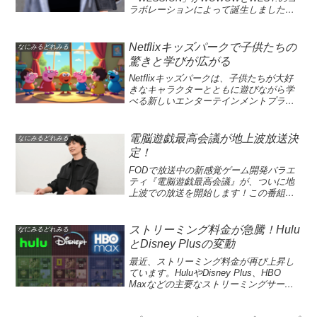
ラボレーションによって誕生しました。
この番組では、親交深いアーティストた
ちをゲストに招き、音楽について語り合
いながらセッションを行います。6月29日
Netflixキッズパークで子供たちの
なにみるどれみる
（日）午後9時から放送が開始される第1
驚きと学びが広がる
回では、沖縄出身の人気ロックバンド
MONGOL800が特別ゲストとして登場し
Netflixキッズパークは、子供たちが大好
ます。WEST.メンバーの感想にもあるよ
きなキャラクターとともに遊びながら学
うに、このセッションは視聴者にとって
べる新しいエンターテインメントプラッ
も特別な音楽体験となることでしょう。
トフォームです。「Peppa Pig」や「セサ
また、番組はサマーチューンや音楽番組
ミストリート」など、人気の未就学児向
というテーマも取り入れ、期待感を高め
けアニメを楽しむことができ、知育アプ
電脳遊戯最高会議が地上波放送決
なにみるどれみる
ています。「WESSION」は、音楽界に
リや子供向けゲームが豊富に揃っていま
定！
新たな風を吹き込む番組として注目され
す。このサービスは、幼児エンターテイ
ています。WOWOWとWEST.が手を組
ンメントの世界を広げ、子どもたちに夢
FODで放送中の新感覚ゲーム開発バラエ
み、多様な音楽の楽しさを追求するこの
中になれる体験を提供します。すべての
ティ『電脳遊戯最高会議』が、ついに地
月例番組は、音楽ファンには見逃せない
メンバーシップで利用可能なため、保護
上波での放送を開始します！この番組で
存在となるでしょう。ゲストアーティス
者も安心してお子様に遊んでもらえる環
は、刺激的なアイデアを持つゲームクリ
トとのコラボセッションを通して、視聴
境が整っています。Netflixキッズパーク
エイターたちが、さまざまな社会問題を
者は新たな発見や感動を体験できるはず
を通じて、遊びと学びの両方を同時に楽
解決するためにオリジナルゲームを開発
ストリーミング料金が急騰！Hulu
なにみるどれみる
です。このプログラムは、仲間と音楽を
しむことができる新しい体験をお見逃し
します。特に、視聴者はこの新しいコン
とDisney Plusの変動
共感し合う喜びを強調しており、サマー
なく。Netflixキッズパークは、子供向け
セプトに基づいたゲームを自らプレイす
チューンや音楽番組の魅力を存分に引き
の楽しい冒険と学びの世界を提供しま
ることができ、楽しさが倍増します。ま
最近、ストリーミング料金が再び上昇し
出しています。視聴者にとっても非常に
す。このプラットフォームは、特に幼児
た、地上波放送開始と同時に、特典映像
ています。HuluやDisney Plus、HBO
エキサイティングな内容になること間違
や未就学児向けに設計されており、イン
がFODにて一挙に配信されるので、ファ
Maxなどの主要なストリーミングサービ
いなしです。WOWOW×WEST.の新たな
タラクティブなゲームや親しみやすいキ
ンにはたまらない内容です。これからの
スは、価値あるコンテンツを提供し続け
音楽番組「WESSION」の魅力WOWOW
ャラクターが揃っています。Netflixは、
放送を通じて、ゲームの世界がどのよう
るため、料金を引き上げる決定を下しま
とWEST.のコラボレーションによって誕
子供向けコンテンツだけでなく、堅実な