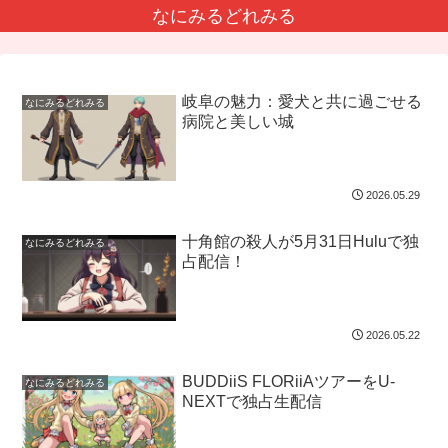
なにみるどれみる
岐阜の魅力：愛犬と共に過ごせる
なにみるどれみる
病院と美しい城
2026.05.29
十角館の殺人が5月31日Huluで独
なにみるどれみる
占配信！
2026.05.22
BUDDiiS FLORiiAツアーをU-
なにみるどれみる
NEXTで独占生配信