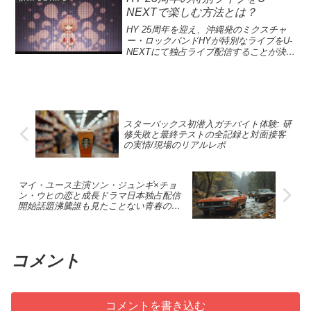
る重要な要素です。例えば、初回放送を
とができます。こうした試みは、すべて
ら言えば、スターバックス の店舗での実
で使ってしまった乙女や、元カレの思い
試みは、岐阜県内だけでなく、全国のペ
NEXTで楽しむ方法とは？
示すアイコンや生放送のマークは、視聴
のスポーツ愛好家にとって、新しいエン
務体験や新規アルバイトの研修過程とい
出を売って得たお金で新たなチャレンジ
ット飼い主から注目を集めており、ペッ
者に何を期待すべきかを直感的に伝えま
ターテイメントの形を提供し、興奮を届
った言い換えで、本件の核心を紹介しま
をする乙女たちの実情に迫ります。多く
HY 25周年を迎え、沖縄発のミクスチャ
トとともに生活するメンタルヘルスにも
す。アイコンの種類は多様で、新番組や
けることに繋がります。年末のビッグゲ
す。 このLSI解釈では、接客トレーニン
の視聴者が共感するお金の使い方や思い
ー・ロックバンドHYが特別なライブをU-
寄与しています。岐阜県の名城、苗木城
最終回を示すアイコンは、特に視聴者の
ームは、単なる試合以上のものとなり、
グ、バリスタの技術習得、店舗運営の基
込み、そしてその背後にある真実を大解
NEXTにて独占ライブ配信することが決定
と岩村城の魅力岐阜県中津川市にある苗
注目を集めるための効果的な手段となり
観戦者を魅了し続けることでしょう。ブ
礎知識といった関連語を織り交ぜつつ、
剖するこの番組は、心に響くメッセージ
しました。この公演は、彼らの25年間の
木城と恵那市の岩村城は、戦国時代の歴
ます。また、5.1chサラウンドや二カ国語
ラックフライデーのスポーツライブ配信
同じ話題を多角的に伝えます。 結果とし
を届けることでしょう。今すぐチェック
集大成である「BEST!!Special TIME
史を持つ美しい山城として知られていま
版放送のアイコンもあります。これらの
ブラックフライデーに合わせて、プライ
て、検索エンジンが関連トピックを結び
して、あなたの金銭感覚を見直してみま
TRIP」と題され、4月12日（日）に東京
す。どちらの城も、その壮大な構造と自
アイコンは、視聴者がどのように番組を
ム・ビデオはNFLのスリリングな試合を
つけやすくなり、ウェブ上の読者にも理
せんか？この番組は、若い女性たちの多
ガーデンシアターで開催されます。HYは
然環境を生かした造りが特徴です。苗木
体験できるかを示すための指針となり、
ライブ配信します。この日は、フィラデ
解しやすい構成になります。スターバッ
様な金銭事情を掘り下げる貴重な機会で
「366日」や「AM11:00」といった名曲を
城は、時代の変遷を経て残されている石
特定の視聴ニーズに応じたカスタマイズ
ルフィア・イーグルス対シカゴ・ベアー
クス初潜入ガチバイト体験の全貌と見ど
す。彼女たちがどのようにお金を使い、
通じて、多くのファンに愛され続けてき
垣や堀が印象的で、訪れる人々を魅了し
された視聴体験を提供します。番組アイ
スターバックス初潜入ガチバイト体験: 研
ズという注目の一戦が行われます。日本
ころ日テレの放送で髙橋海人がスターバ
恋愛にどれだけ影響を受けるのか、それ
ました。特に、U-NEXTでのHYライブ配
ます。また、岩村城も同様に、戦国の歴
コンは、視聴者にとって重要な情報源で
修失敗と最終テストの全記録と対面接客
全国で視聴可能で、特別な会員登録は不
ックスに初潜入し、アルバイト体験を通
がどのように彼女たちの生活に反映され
信は、月額会員なら追加料金なしで楽し
史が色濃く残る場所であり、戦の痕跡を
の実情/現場のリアルレポ
あり、ユーザーエクスペリエンスを向上
要です。これは、NFLファンにとって大
じて店舗運営の現場を体感した様子を紹
ているのかを知ることができます。「乙
むことができる貴重な機会です。この記
感じながら scenicな風景を満喫できま
させる鍵となるでしょう。アイコン使用
きなチャンスであり、再びお気に入りの
介します。スターバックス 初潜入とスタ
女のお金事情」を通じて、仲間とのガー
念すべき日には、HYの活動の歴史や音楽
す。両城とも、岐阜県の美しい自然に囲
法と視聴者へのメッセージ番組アイコン
チームがフィールドで戦う姿を無邪気に
ーバックス ガチバイト体験というキーワ
ルズトークや、思わぬ出費に対する葛
の魅力を体感し、彼らの特別公演を見逃
まれており、訪れるであろう観光客に対
は、視聴者に対してその番組が何である
楽しむことができます。特に、エキサイ
ードが交差するこの企画は、教育プロセ
藤、さらにはお金に対する価値観の変化
マイ・ユース主演ソン・ジュンギ×チョ
さないでください。HYの25周年という節
して素晴らしい体験を提供します。特
かを一目で伝えるためのコミュニケーシ
ティングなプレーヤーたちの活躍が期待
スと現場のリアルを同時に伝える貴重な
についても話し合われます。このコンテ
ン・ウヒの恋と成長ドラマ日本独占配信
目の年を迎え、音楽界での功績を称える
に、岩村城から見る景色は素晴らしく、
ョンツールです。たとえば、映倫指定の
されるこの試合、アメリカのスポーツ文
機会です。世界大会優勝者が作るコーヒ
開始話題沸騰誰も見たことない青春の物
ンツは、視聴者が自身の金銭感覚を見直
特別なパフォーマンスがU-NEXTでライブ
地元で生産される米やラジウム温泉に代
アイコンは、年齢制限や内容の適切性を
化を体感する絶好の機会です。このブラ
語
ーの技術力や、研修のドリンク 作りが直
し、より健全なお金の使い方を学ぶきっ
配信されます。『BEST!!
表される自然資源が豊富に揃っていま
視覚的に知らせる役割を果たします。こ
ックフライデーの特別配信では、単なる
面した難題、対面接客 ミスの経験など、
かけとなることでしょう。新たな視点で
す。このような歴史的な背景と自然の美
のため、視聴者が自分や家族にどんな番
試合を見るだけでなく、観戦の前後に行
視聴者の興味を引く要素が満載です。最
恋愛とお金について考える楽しいバラエ
しさが両城を観光名所として世に知らし
組を見せるべきかを判断する上で大変重
われるさまざまなプレゲームやポストゲ
終テストの対面接客での大量オーダー対
ティ番組です！乙女のお金事情の現実
めており、多くの人々を魅了していま
要です。また、アイコンの表示方法も重
コメント
ームのイベントも楽しむことができま
応と痛恨のミスの場面は、バイト体験の
「乙女のお金事情」とは、私たちの日常
す。NHKがお勧めする岐阜の番組ローカ
要です。アイコン説明や使用法が明確で
す。特に、試合前にはプレゲームショー
壁と克服の過程を象徴しています。スタ
生活におけるお金の使い方や、恋愛に影
ル番組「ずっといっしょにいようね」で
あることで、視聴者はよりスムーズに番
が配信され、ファンに必要な情報や選手
ーバックス 初潜入の第一印象と店内の雰
響される金銭感覚のことを指します。特
は、岐阜県にある松波総合病院が特集さ
組を選ぶことができるようになります。
の状態、試合の戦術など、深い洞察を提
囲気スターバックスの店内に足を踏み入
に、ガールズトークの中で話されるテー
れています。この番組は、愛犬と一緒に
例えば、GP-12やR-15のような映倫指定
供します。プライム・ビデオのなかで、
コメントを書き込む
れた瞬間の香り、カウンターの動線、ス
マは、意外にも多岐に渡ります。バラエ
入院できるというユニークな医療提供方