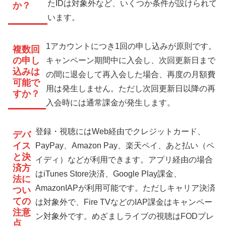
たIDは対象外など、いくつか条件が設けられて
か？
います。
1アカウントにつき1回の申し込みが原則です。
複数回
の申し
キャンペーン期間中に入会し、次回更新日まで
込みは
の間に退会して再入会した場合、再度の月額費
可能で
用は発生しません。ただし次回更新日以降の再
すか？
入会時には通常課金が発生します。
登録・視聴にはWeb経由でクレジットカード、
デバ
イス
PayPay、Amazon Pay、楽天ペイ、あと払い（ペ
と決
イディ）などが利用できます。アプリ経由の場合
済方
はiTunes Store決済、Google Play課金、
法に
AmazonIAPが利用可能です。ただしキャリア決済
つい
ての
は対象外で、Fire TVなどのIAP課金はキャンペー
注意
ン対象外です。めざましライブの視聴はFODプレ
点