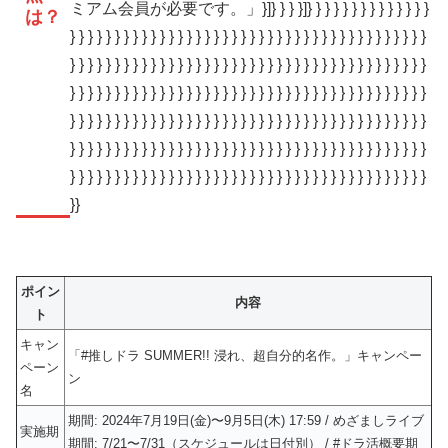
ミアム会員が必要です。」}]} } } }]} } } } } } } } } } } } } }
は？
} } } } } } } } } } } } } } } } } } } } } } } } } } } } } } } } } } } } } } } }
} } } } } } } } } } } } } } } } } } } } } } } } } } } } } } } } } } } } } } } }
} } } } } } } } } } } } } } } } } } } } } } } } } } } } } } } } } } } } } } } }
} } } } } } } } } } } } } } } } } } } } } } } } } } } } } } } } } } } } } } } }
} } } } } } } } } } } } } } } } } } } } } } } } } } } } } } } } } } } } } } } }
} } } } } } } } } } } } } } } } } } } } } } } } } } } } } } } } } } } } } } } }
}}
ポイン
内容
ト
キャン
「#推しドラ SUMMER!! 浸れ、超自分的名作。」キャンペー
ペーン
ン
名
期間: 2024年7月19日(金)〜9月5日(木) 17:59 / めざましライブ
実施期
期間: 7/21〜7/31（スケジュールは日付別） / #ドラ活概要期