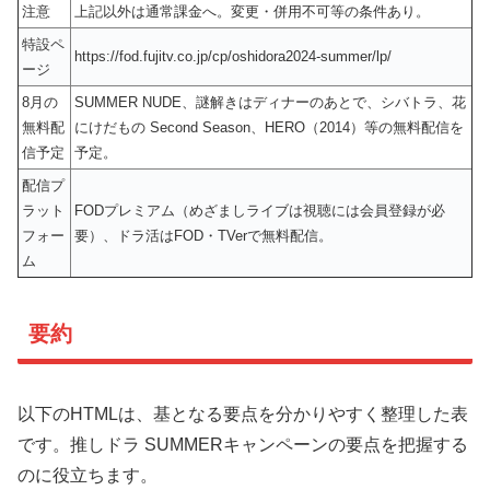
注意
上記以外は通常課金へ。変更・併用不可等の条件あり。
特設ペ
https://fod.fujitv.co.jp/cp/oshidora2024-summer/lp/
ージ
8月の
SUMMER NUDE、謎解きはディナーのあとで、シバトラ、花
無料配
にけだもの Second Season、HERO（2014）等の無料配信を
信予定
予定。
配信プ
ラット
FODプレミアム（めざましライブは視聴には会員登録が必
フォー
要）、ドラ活はFOD・TVerで無料配信。
ム
要約
以下のHTMLは、基となる要点を分かりやすく整理した表
です。推しドラ SUMMERキャンペーンの要点を把握する
のに役立ちます。