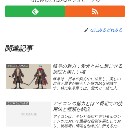
なにみるどれみる
関連記事
岐阜の魅力：愛犬と共に過ごせる
なにみるどれみる
病院と美しい城
岐阜は、日本の真ん中に位置し、美しい
自然と歴史が融合した魅力的な地域で
す。特に岐阜県では、愛犬と一緒に入院
できる松波総合病院の取り組みが注目を
集めています。さらに、中津川市にある
苗木城や恵那市の岩村城は、戦国時代の
アイコンの魅力とは？番組での使
なにみるどれみる
風情を色濃く残しており、多くの観光客
用法と種類を解説
に親しまれています。今週のNHKおすす
め番組では、これらの名城を紹介した番
アイコンは、テレビ番組やデジタルコン
組も放送されるので、ぜひ視聴してみて
テンツにおいて重要な役割を果たしてお
ください！岐阜県の美しい景観と文化に
り、視聴者に情報を効果的に伝えるため
触れる絶好の機会です。岐阜は、その独