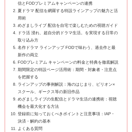
信とFODプレミアムキャンペーンの連携
夏ドラマ 配信を網羅する特設ラインアップの魅力と活
用術
めざましライブ 配信を自宅で楽しむための視聴ガイド
ドラ活 浸れ、超自分的ドラマ生活。を実現する日常の
取り込み方
名作ドラマ ラインアップ FODで味わう、過去作と最
新作の両立
FODプレミアム キャンペーンの料金と特典を徹底解説
期間限定の特設ページ活用術：期間・対象者・注意点
を把握する
ラインアップの事例解説：海のはじまり、ビリオン×
スクール、ギークス等の新旧作品
めざましライブの生配信とドラマ生活の連携術：視聴
機会を最大化する方法
登録前に知っておくべきポイントと注意事項：IAP・
決済・解約の基本
よくある質問