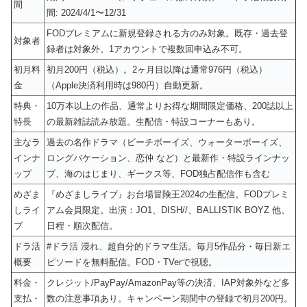
間
間: 2024/4/1〜12/31
FODプレミアムに新規登録される方のみ対象。既存・過去登
対象者
録者は対象外。1アカウントで複数回申込み不可。
初月料
初月200円（税込）。2ヶ月目以降は通常976円（税込）
金
（Apple決済利用時は980円）自動更新。
特典・
10万本以上の作品、通常よりお得な期間限定価格、200誌以上
特長
の最新雑誌読み放題。生配信・特設コーナーもあり。
主なラ
過去の名作ドラマ（ビーチボーイズ、ウォーターボーイズ、
インナ
ロングバケーション、恋仲 など）と最新作・特設ラインナッ
ップ
プ、海のはじまり、ギークス等、FOD独占配信作も含む
めざま
『めざましライブ』お台場冒険王2024の生配信。FODプレミ
しライ
アム会員限定。出演：JO1、DISH//、BALLISTIK BOYZ 他、
ブ
日程・順次配信。
ドラ活
#ドラ活 浸れ、超自分的ドラマ生活。毎月5作品分・毎日新エ
概要
ピソードを無料配信。FOD・TVerで視聴。
料金・
クレジット/PayPay/AmazonPay等の決済、IAP対象外など多
支払・
数の注意事項あり。キャンペーン期間中の登録で初月200円。