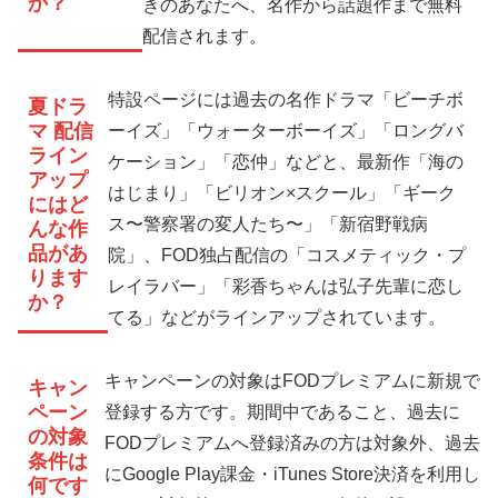
か？
きのあなたへ、名作から話題作まで無料
配信されます。
特設ページには過去の名作ドラマ「ビーチボ
夏ドラ
マ 配信
ーイズ」「ウォーターボーイズ」「ロングバ
ライン
ケーション」「恋仲」などと、最新作「海の
アップ
はじまり」「ビリオン×スクール」「ギーク
にはど
ス〜警察署の変人たち〜」「新宿野戦病
んな作
品があ
院」、FOD独占配信の「コスメティック・プ
ります
レイラバー」「彩香ちゃんは弘子先輩に恋し
か？
てる」などがラインアップされています。
キャンペーンの対象はFODプレミアムに新規で
キャン
ペーン
登録する方です。期間中であること、過去に
の対象
FODプレミアムへ登録済みの方は対象外、過去
条件は
にGoogle Play課金・iTunes Store決済を利用し
何です