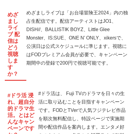
めざましライブは「お台場冒険王2024」内の独
めざ
まし
占生配信です。配信アーティストはJO1、
ライ
DISH//、BALLISTIK BOYZ、Little Glee
ブ 配
Monster、IS:SUE、ONE N’ ONLY、xikersで、
信は
公演日は公式スケジュールに準じます。視聴に
どう
視聴
はFODプレミアム会員が必要で、キャンペーン
しま
期間中の登録で200円で視聴可能です。
す
か？
#ドラ活は、 Fuji TVのドラマを日々の生
#ドラ活 浸
れ、超自分
活に取り込むことを目指すキャンペーン
的ドラマ生
です。FODとTVerで人気フジテレビ作品
活。とはど
を順次無料配信し、特設ページで実施期
んなキャン
間や配信作品を案内します。エンタメ好
ペーンです