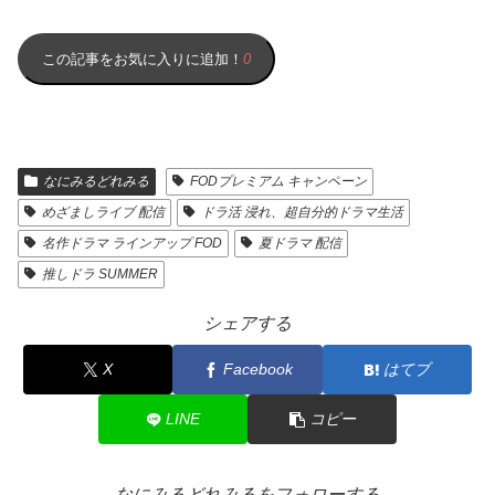
この記事をお気に入りに追加！
0
なにみるどれみる
FODプレミアム キャンペーン
めざましライブ 配信
ドラ活 浸れ、超自分的ドラマ生活
名作ドラマ ラインアップ FOD
夏ドラマ 配信
推しドラ SUMMER
シェアする
X
Facebook
はてブ
LINE
コピー
なにみるどれみるをフォローする