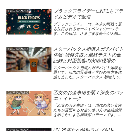
の強力なツールです。特に、番組アイコ
自の文化と多様な観光スポットで知られ
ンは新番組や生放送など、様々なタイプ
ています。特に岐阜県内の歴史的名所と
の番組を示すために使用されます。これ
ブラックフライデーにNFLをプラ
なにみるどれみる
しての苗木城や岩村城は、古き良き日本
らのアイコンを通じて、視聴者はどのテ
イムビデオで配信
の姿を再現しています。また、愛犬と一
レビプログラムアイコンが最も興味深い
緒に過ごせる入院施設が整った松波総合
かを瞬時に判断できます。さらに、アイ
ブラックフライデーは、年末の商戦で最
病院は、ペットを大切にする人々にとっ
コンの種類によって、内容の特性や放送
も注目されるセールイベントの一つで
て利便性が高いサービスです。このよう
の形式が一目でわかるため、アイコン使
す。この日は、さまざまな商品が大幅な
な岐阜の魅力を紹介する番組が、今後の
用法は非常に重要です。今後、アイコン
割引価格で提供され、多くの人々が買い
NHKで放送される予定ですので、楽しみ
について詳しいアイコン説明を通じて、
物に出かけることが特徴です。今年のブ
にしていてください！地域の素晴らしさ
これらの機能と効果について深く掘り下
ラックフライデーでは、プライム・ビデ
スターバックス初潜入ガチバイト
なにみるどれみる
を再発見できる絶好のチャンスです。岐
げていきます。視聴者にとって、テレビ
オが特別なプログラムを用意しており、
体験: 研修失敗と最終テストの全
阜の愛犬と一緒に入院できる病院岐阜県
やデジタル配信の世界では、各種のシン
フィラデルフィア・イーグルスとシカ
記録と対面接客の実情/現場のリ
笠松町にある松波総合病院は、愛犬と一
ボルや画像が視覚的なナビゲーションを
ゴ・ベアーズのビッグマッチが日本時間
緒に入院できる日本初の医療施設です。
提供します。これらの視覚的なマーカ
アルレポ
11月29日（土）午前5時から配信されま
スターバックス初潜入ガチバイト体験を
ペットを飼っている患者にとって、入院
ー、すなわち「イメージ」とは、プログ
す。これにより、NFLの熱い争いをリア
通じて、店内の緊張感と学びの両方を体
中も愛犬の存在が大きな支えとなること
ラムの特性や放送形式に関連づけられ、
ルタイムで楽しむことができ、スポーツ
感しました。スターバックス 初潜入 の現
を考慮し、ここでは特別な体制が整えら
コンテンツを素早く識別する手助けをし
ファンにとって特別な一日となるでしょ
場では、研修の流れと接客の実務がどう
れています。全国的にも珍しい取り組み
ます。また、これらのシンボルを利用す
う。さらに、この配信はプライム会員登
組み立てられるかを追いかけます。研修
で、愛玩動物看護師が常駐し、ペットを
ることで、ユーザーは新たに追加される
録不要で視聴可能なので、誰でも気軽に
ドリンク 作り では、エスプレッソの抽出
乙女のお金事情を覗く深夜のバラ
なにみるどれみる
大切に扱う環境が確保されています。こ
イベントや特別な放送を見逃さずに済む
楽しむことができます。この年末に特別
からミルクの泡立てまで、初めての技術
エティトーク
れにより、患者は大切な愛犬と過ごせる
ことが可能です。アイコンの使用は、視
な体験ができるブラックフライデーは、
に手が震える場面もありました。対面接
時間を持ちながら、安心して治療に専念
聴体験を向上させ、より豊かな情報を提
商業的な活動だけでなく、スポーツファ
客 ミス への指摘と改善のやり取りは生々
「乙女のお金事情」は、現代の若い女性
できます。松波総合病院では、入院中の
供するために不可欠です。これから、ア
ンにとっても重要な意味を持っていま
しく映り、スターバックス ガチバイト体
たちが直面するお金の使い方や金銭感覚
飼い主が安心できるよう、ペットと一緒
イコンのさまざまな使用法やその効果を
す。プライム・ビデオにより、フィラデ
験 のリアルな側面を浮き彫りにします。
を明らかにする興味深いテーマです。こ
にいることができる専用の預かり施設も
詳しく紹介していきます。番組アイコン
ルフィア・イーグルスとシカゴ・ベアー
最後にコストコ 買い物 金額 の話題にも
の深夜のガールズトークバラエティで
用意されています。これにより、突発的
の種類とその役割テレビ番組のアイコン
ズの試合が日本でも視聴可能になるた
触れ、職場の予算感と消費者の行動がど
は、恋愛とお金がいかに絡み合っている
な入院が必要になっても、愛犬を信頼で
は、各番組やその特性を視覚的に表現す
め、NFLの熱戦を自宅で手軽に楽しむこ
う結びつくかを考察します。別の視点か
かを探求します。例えば、600万円を一瞬
HY 25周年の特別ライブをU-
きる環境に預けることが可能です。この
なにみるどれみる