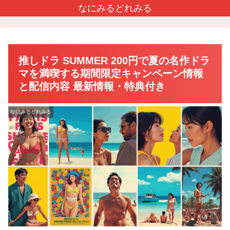
なにみるどれみる
推しドラ SUMMER 200円で夏の名作ドラ
マを満喫する期間限定キャンペーン情報
と配信内容 最新情報・特典付き
なにみるどれみる