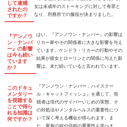
して逮捕
女は未成年のストーキングに対して有罪と
されたの
なり、刑務所での服役が決まりました。
ですか？
はい、『アンノウン・ナンバー』の影響は
『アンノウ
ン・ナンバ
リカー家やその関係者に大きな影響を与え
ー』の影響
ています。ケンドラ・リカーの行動やその
は今も続い
結果が彼女とローリンとの関係に与えた影
ています
響は、未だ続いていると言われています。
か？
『アンノウン・ナンバー：ハイスクー
このドキュ
メンタリー
ル・キャットフィッシュ』を通じて、視
を視聴する
聴者は現代のサイバーいじめの実態、そ
ことで得ら
の対処法やメンタルヘルスの重要性につ
れる知識は
いて深く考える機会が得られます。ま
何ですか？
た、家族の絆や信頼の重要性も学べま