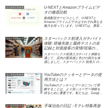
ています。TBS×U-NEXT×THE SEVEN
グローバルプロジェクトがその旗艦とし
U-NEXTとAmazonプライムビデ
なにみるどれみる
て世界市場へ本格的に動き出し、制作の
オの徹底比較
新しい可能性を示しています。放送と配
信 連動 大型プロジェクトとしての試みも
動画配信サービスとして、U-NEXTと
明らかになり、放送局と配信プラットフ
Amazonプライムビデオはそれぞれ異なる
ォームの協調が新時代の作品づくりを後
魅力を持っています。U-NEXTは、豊富な
押しします。日本発コンテンツ 世界市場
作品数を誇り、映画やアニメ、ドラマな
を視野に、日本のクリエイターが壮大な
ど多様なジャンルが楽しめるのが特徴で
世界観を築く現場には、トップクラスの
す。一方で、Amazonプライムビデオは、
スターバックス初潜入ガチバイト
なにみるどれみる
制作陣が集結しています。今後、ティザ
月額料金が抑えられているため、コスト
体験: 研修失敗と最終テストの全
ームービー公開やキャスト発表を通じ
パフォーマンスを重視するユーザーに人
記録と対面接客の実情/現場のリ
て、国内外のファンの期待がさらに高ま
気です。「U-NEXT 比較」と「Amazonプ
るでしょう。LSIの観点からは、和風アク
アルレポ
ライムビデオ 特徴」を念頭に置きなが
スターバックス初潜入ガチバイト体験を
ションドラマや侍を題材にした作品群
ら、どちらが自分の視聴スタイルに合っ
通じて、店内の緊張感と学びの両方を体
が、グローバル市場で新たな価値を生む
ているのかを考えましょう。このガイド
感しました。スターバックス 初潜入 の現
コンテンツとして認識されています。こ
では、それぞれの動画配信サービスの特
場では、研修の流れと接客の実務がどう
れを受け、放送と配信の連携を活かした
徴や違いを分かりやすく解説し、あなた
組み立てられるかを追いかけます。研修
マルチプラットフォーム展開の典型例と
に最適な選択をサポートします。現在、
ドリンク 作り では、エスプレッソの抽出
YouTubeのクッキーとデータの使
なにみるどれみる
して、本プロジェクトは制作と配信の境
動画配信サービスが急速に普及していま
からミルクの泡立てまで、初めての技術
用方法とは？
界を超える戦略を示します。トップクリ
すが、U-NEXTやAmazonプライムビデオ
に手が震える場面もありました。対面接
エイター陣の力を結集し、VFXやサウン
は特に多くの利用者に支持されていま
客 ミス への指摘と改善のやり取りは生々
YouTubeのクッキーとデータについて理
ド、デザインの高度な技術で、国内の伝
す。U-NEXTは業界最大の作品数を誇るた
しく映り、スターバックス ガチバイト体
解することは、より良いユーザー体験を
統と世界観を融合した新感覚のエンタメ
め、多くの映画やアニメを視聴できる点
験 のリアルな側面を浮き彫りにします。
得るために重要です。私たちは、Google
を生み出します。世界各地のカルチャー
が魅力的です。一方、Amazonプライムビ
最後にコストコ 買い物 金額 の話題にも
サービスのクッキーを通じて、ユーザー
愛好家やドラマファンに響く、時代を超
デオは付加価値が高く、年会費を支払う
触れ、職場の予算感と消費者の行動がど
の行動を追跡し、スパム対策を施し、信
える物語性と国際的な美意識を提供する
ことで様々な特典が利用可能です。これ
う結びつくかを考察します。別の視点か
頼性の高いコンテンツを提供します。ま
手塚治虫の日記：Eテレ特集再放
なにみるどれみる
ことを目指します。TBS×U-NEXT×THE
らのサービスは、それぞれコストパフォ