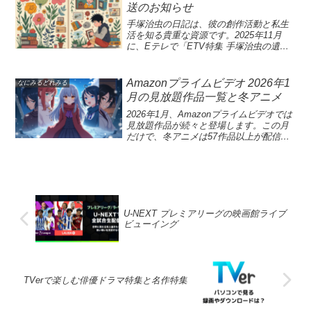
ら言えば、スターバックス の店舗での実
た、ウェブサイト統計を分析すること
送のお知らせ
SEVEN グローバルプロジェクトが切り
ーマンスや視聴可能なジャンルの違いが
務体験や新規アルバイトの研修過程とい
で、サービスがどう利用されているかを
開く新時代のドラマ制作本日発表された
あり、視聴者は自分のライフスタイルに
った言い換えで、本件の核心を紹介しま
把握し、パーソナライズ広告を展開する
手塚治虫の日記は、彼の創作活動と私生
「TBS×U-NEXT×THE SEVEN グローバ
合わせた選択をすることが求められま
す。 このLSI解釈では、接客トレーニン
ことも可能です。ユーザーが「すべて受
活を知る貴重な資源です。2025年11月
ルプロジェクト」は、三社が初の公式タ
す。さらに、本記事では各サービスの比
グ、バリスタの技術習得、店舗運営の基
け入れる」を選択すれば、これらのデー
に、Eテレで「ETV特集 手塚治虫の遺産
ッグを組み、大型ドラマプロジェクトと
較や向いているユーザーについても詳し
礎知識といった関連語を織り交ぜつつ、
タを活用してカスタマイズされた広告を
父の背中〜手塚治虫日記を読む〜」が再
して始動します。放送と配信を連動させ
く述べています。U-NEXTとAmazonプラ
同じ話題を多角的に伝えます。 結果とし
表示し、高度なプライバシー設定を楽し
放送されることで、視聴者は手塚の思い
る新たな制作モデルを導入し、日本発の
イムビデオの料金比較U-NEXTとAmazon
て、検索エンジンが関連トピックを結び
むことができます。このように、
出に触れられる絶好の機会を得ます。こ
Amazonプライムビデオ 2026年1
コンテンツを世界市場へ届ける戦略的な
なにみるどれみる
プライムビデオは、それぞれ異なる料金
つけやすくなり、ウェブ上の読者にも理
YouTubeはクッキーとデータを通じて、
の特集では、手塚治虫が晩年の15年間に
試みです。本プロジェクトは、グローバ
月の見放題作品一覧と冬アニメ
体系を持っています。U-NEXTの月額料金
解しやすい構成になります。スターバッ
個々のニーズに応えたサービスを提供し
記した日記を基に、彼の人間性や創作へ
ル市場を睨んだ企画で、日本の映像技術
は2,189円（税込）ですが、この価格には
クス初潜入ガチバイト体験の全貌と見ど
ています。YouTubeにおけるデータ収集
の情熱が浮かび上がります。また、遺族
2026年1月、Amazonプライムビデオでは
と演出力を結集します。監督には渡辺一
業界最多の400,000作品にアクセスできる
ころ日テレの放送で髙橋海人がスターバ
のプロセスは、ユーザー体験の向上を目
へのインタビューを通じて、アニメ界の
見放題作品が続々と登場します。この月
貴、チーフプロデューサーには森井輝が
特権が含まれています。一方、Amazonプ
ックスに初潜入し、アルバイト体験を通
的としています。マルチメディアプラッ
巨匠としての顔だけでなく、感情豊かな
だけで、冬アニメは57作品以上が配信さ
起用され、世界を意識した制作体制が整
ライムビデオは月額600円（年額5,900
じて店舗運営の現場を体感した様子を紹
トフォームのクッキーを利用すること
一人の人間としての手塚を探ります。手
れ、注目のラインナップが揃っていま
いつつあります。ティザームービーとテ
円）で非常にリーズナブルな料金設定と
介します。スターバックス 初潜入とスタ
で、視聴者のインタラクションを測定
塚治虫の遺産に触れながら、彼の心の内
す。特に『グランメゾン・パリ』や『ベ
ィザービジュアルの公開を通じて、世界
なっています。そのため、コストパフォ
ーバックス ガチバイト体験というキーワ
し、関連性のあるコンテンツを表示でき
を知る旅に出かけましょう。「手塚治虫
ートーヴェン捏造』といった作品は見逃
の視聴者へ熱量を伝える準備が進んでい
ーマンスを重視する方にはAmazonプライ
ードが交差するこの企画は、教育プロセ
ます。これにより、個別に調整された広
の日記」は、アニメの巨星として知られ
せません。配信一覧をチェックすること
ます。日本発コンテンツ 世界市場へ挑む
ムビデオが魅力的に映ることでしょう。
スと現場のリアルを同時に伝える貴重な
告が配信され、ユーザーはプライバシー
る手塚治虫の内面を探る貴重な資料で
で、あなたのお気に入りの見放題作品を
道日本発コンテンツ 世界市場を見据える
さらに、U-NEXTは初回登録時に600ポイ
機会です。世界大会優勝者が作るコーヒ
設定を通じて、望まない情報収集を防ぐ
す。この日記は、彼の晩年に書かれたも
簡単に見つけることができます。寒い冬
本プロジェクトは、日本の演出・脚本・
ントが付与されるため、見たい作品を追
ーの技術力や、研修のドリンク 作りが直
ことができます。また、ウェブサイトで
のであり、創作活動や個人的な思考が詰
U-NEXT プレミアリーグの映画館ライブ
の季節に最適なアニメや映画を楽しむた
演技力を結集して、グローバルでの視聴
加料金なしで見ることができます。この
面した難題、対面接客 ミスの経験など、
のアクティビティに基づいて、より適切
まっています。「ETV特集 手塚治虫の遺
ビューイング
めに、ぜひAmazonプライムビデオを活用
体験を再定義します。国内外のパートナ
ポイント制度は特に魅力的で、無料お試
視聴者の興味を引く要素が満載です。最
なパーソナライズ広告を提供する方法を
産 父の背中〜手塚治虫日記を読む〜」と
してみてください！2026年1月に再登場す
ーと連携し、海外市場に合わせた配信戦
し期間中に様々な動画を楽しめるチャン
終テストの対面接客での大量オーダー対
開発しています。こうした取り組みが、
いう再放送では、手塚の日常や彼の影響
るAmazonプライムビデオの魅力的なライ
略の設計が進行中です。制作陣にはNHK
スも広がります。コスト面での選択も重
応と痛恨のミスの場面は、バイト体験の
より安全で快適な視聴環境を作り出す要
力を再評価する素晴らしい機会となりま
ンナップは、見放題の映画やアニメシリ
大河ドラマ経験者をはじめとする実績豊
要ですが、サービスの内容をしっかり確
壁と克服の過程を象徴しています。スタ
素となっています。YouTubeのクッキー
す。この特集を通じて、視聴者は手塚治
ーズが大いに盛り上がることを予感させ
富なプロが集結しており、映像表現のリ
認しましょう。作品数とジャンルの多様
ーバックス 初潜入の第一印象と店内の雰
とデータの重要性YouTubeでは、質の高
虫の人間としての姿やアニメ界に残した
TVerで楽しむ俳優ドラマ特集と名作特集
ます。冬の新作アニメやお馴染みの名作
アリティとスケール感を両立します。監
性U-NEXTは、アニメ、映画、ドラマ、ド
囲気スターバックスの店内に足を踏み入
いサービスを提供するために、Googleサ
足跡を深く理解することができるでしょ
が織り交ぜられ、特に注目作品は必見で
督・渡辺一貴、アクション監督・園村健
キュメンタリーなど、幅広いジャンルの
れた瞬間の香り、カウンターの動線、ス
ービスのクッキーとデータを活用してい
う。手塚治虫の日記に秘められた真実手
す。視聴者は、冬アニメの配信を通じて
介、VFXプロデューサー・赤羽智史、キ
作品を提供していることで知られていま