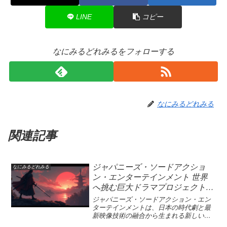
LINE
コピー
なにみるどれみるをフォローする
なにみるどれみる
関連記事
ジャパニーズ・ソードアクショ
なにみるどれみる
ン・エンターテインメント 世界
へ挑む巨大ドラマプロジェクト—
TBS×U-NEXT×THE SEVEN
ジャパニーズ・ソードアクション・エン
ターテインメントは、日本の時代劇と最
新映像技術の融合から生まれる新しいド
ラマの潮流として、国内外で注目を集め