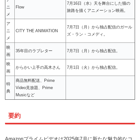
7月16日（水）天を舞台にした猫の
ニ
Flow
旅路を描くアニメーション映画。
メ
ア
7月7日（月）から独占配信のガール
ニ
CITY THE ANIMATION
ズ・ラン・コメディ。
メ
映
35年目のラブレター
7月7日（月）から独占配信。
画
映
からかい上手の高木さん
7月1日（火）から独占配信。
画
商品無料配送、Prime
特
Video見放題、Prime
典
Musicなど
要約
Amazonプライムビデオは2025年7月に新たな魅力的なコ