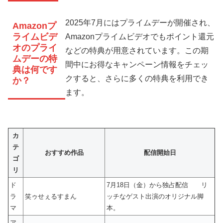
2025年7月にはプライムデーが開催され、
Amazonプ
ライムビデ
Amazonプライムビデオでもポイント還元
オのプライ
などの特典が用意されています。この期
ムデーの特
間中にお得なキャンペーン情報をチェッ
典は何です
クすると、さらに多くの特典を利用でき
か？
ます。
カ
テ
おすすめ作品
配信開始日
ゴ
リ
ド
7月18日（金）から独占配信 リ
ラ
笑ゥせぇるすまん
ッチなゲスト出演のオリジナル脚
マ
本。
ア