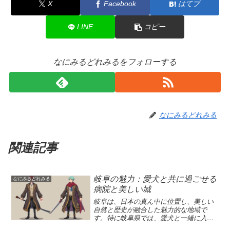
X
Facebook
はてブ
LINE
コピー
なにみるどれみるをフォローする
なにみるどれみる
関連記事
岐阜の魅力：愛犬と共に過ごせる
なにみるどれみる
病院と美しい城
岐阜は、日本の真ん中に位置し、美しい
自然と歴史が融合した魅力的な地域で
す。特に岐阜県では、愛犬と一緒に入院
できる松波総合病院の取り組みが注目を