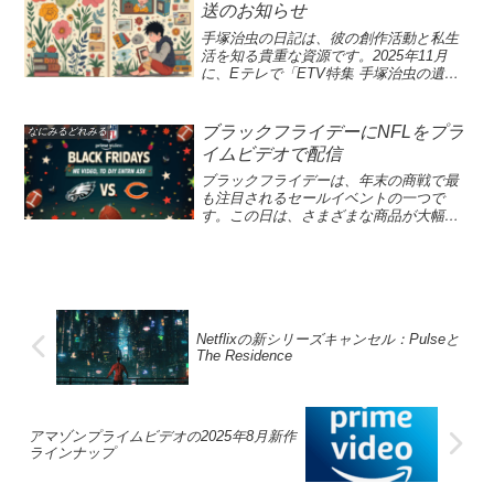
トとしての成長を遂げていく姿が描かれ
送のお知らせ
れにより、患者は大切な愛犬と過ごせる
アマプラ11月配信予定作品のハイライト
ともに多彩な関連コンテンツが提供され
ています。特に、シーズン1では、未公開
時間を持ちながら、安心して治療に専念
2025年11月には、アマゾンプライムビデ
るため、NBAファンにはたまらない体験
映像が満載の特別番組「未公開映像大放
手塚治虫の日記は、彼の創作活動と私生
できます。松波総合病院では、入院中の
オで注目の新作が続々と配信されます。
が待っています。『NBA on Prime』は、
出SP」が4月29日（水・祝）に配信され
活を知る貴重な資源です。2025年11月
飼い主が安心できるよう、ペットと一緒
特に小栗旬主演の「フロントライン」
アマゾンプライムの視聴者に特別なNBA
ることが決定しています。この特別番組
に、Eテレで「ETV特集 手塚治虫の遺産
にいることができる専用の預かり施設も
は、感染拡大の最前線を描いた実話ベー
体験を提供するプログラムです。このラ
では、MAZZELメンバーの真剣な表情
父の背中〜手塚治虫日記を読む〜」が再
用意されています。これにより、突発的
スのドラマです。この物語では、医療従
イブ配信では、最新シーズンの試合をリ
や、ミッションの舞台裏での素顔を楽し
放送されることで、視聴者は手塚の思い
な入院が必要になっても、愛犬を信頼で
事者たちが未知のウイルスに立ち向かう
アルタイムで楽しむことができ、さらに
むことができるでしょう。シーズン2の制
出に触れられる絶好の機会を得ます。こ
ブラックフライデーにNFLをプラ
きる環境に預けることが可能です。この
なにみるどれみる
姿が描かれており、視聴者に深いメッセ
は人気選手や伝説的なアスリートを特集
作決定を祝いながら、ゴールデンウィー
の特集では、手塚治虫が晩年の15年間に
試みは、岐阜県内だけでなく、全国のペ
イムビデオで配信
ージを伝えてくれることでしょう。11月
したドキュメンタリーも視聴可能です。
クを楽しく過ごす絶好のチャンスです。
記した日記を基に、彼の人間性や創作へ
ット飼い主から注目を集めており、ペッ
14日から世界140以上の地域で独占配信さ
今シーズンの目玉は、開幕戦での競争が
「MAZZEL DUO MISSION」は、アーテ
の情熱が浮かび上がります。また、遺族
ブラックフライデーは、年末の商戦で最
トとともに生活するメンタルヘルスにも
れる予定で、多くの視聴者が楽しみにし
激しい試合や、NBAファイナルの再戦を
ィスト育成をテーマにしたドキュメンタ
へのインタビューを通じて、アニメ界の
も注目されるセールイベントの一つで
寄与しています。岐阜県の名城、苗木城
ています。また、その他にも菅田将暉主
含む注目カードです。また、ストリーミ
リー番組です。この番組では、若手ダン
巨匠としての顔だけでなく、感情豊かな
す。この日は、さまざまな商品が大幅な
と岩村城の魅力岐阜県中津川市にある苗
演の「ミステリと言う勿れ」や、鬼才・
ング技術を駆使した機能が搭載されてお
ス＆ボーカルグループである
一人の人間としての手塚を探ります。手
割引価格で提供され、多くの人々が買い
木城と恵那市の岩村城は、戦国時代の歴
藤本タツキの短編作品をアニメ化した
り、より深い試合の分析やスタッツ提供
「MAZZEL」が、様々な挑戦を通じて自
塚治虫の遺産に触れながら、彼の心の内
物に出かけることが特徴です。今年のブ
史を持つ美しい山城として知られていま
「藤本タツキ 17-26」も見放題で配信さ
が期待されています。特に、アレン・ア
らを高める姿を捉えています。シーズン1
を知る旅に出かけましょう。「手塚治虫
ラックフライデーでは、プライム・ビデ
す。どちらの城も、その壮大な構造と自
れる点が見逃せません。これらの作品
イバーソンというスター選手の特集に注
で盛り上がったミッションの裏側を紹介
の日記」は、アニメの巨星として知られ
オが特別なプログラムを用意しており、
然環境を生かした造りが特徴です。苗木
は、日本のドラマやアニメのファンにと
目が集まり、ファンにとって特別な内容
する「未公開映像大放出スペシャル」
る手塚治虫の内面を探る貴重な資料で
フィラデルフィア・イーグルスとシカ
城は、時代の変遷を経て残されている石
って、新たなお気に入りになること間違
となるでしょう。『NBA on Prime』
が、FODでの新たな楽しみとして配信さ
す。この日記は、彼の晩年に書かれたも
ゴ・ベアーズのビッグマッチが日本時間
垣や堀が印象的で、訪れる人々を魅了し
いなしです。アマゾンプライムビデオで
2025-26シーズンの配信概要2025年10月
れることで、視聴者は彼らの成長と真摯
のであり、創作活動や個人的な思考が詰
Netflixの新シリーズキャンセル：Pulseと
11月29日（土）午前5時から配信されま
ます。また、岩村城も同様に、戦国の歴
の映画配信情報をチェックして、ぜひこ
25日（土）、プライム・ビデオで配信さ
な姿勢をより深く理解することができま
まっています。「ETV特集 手塚治虫の遺
The Residence
す。これにより、NFLの熱い争いをリア
史が色濃く残る場所であり、戦の痕跡を
の機会に視聴してみてください。注目の
れる『NBA on Prime』の開幕戦は、すべ
す。しかし、この特別番組の魅力は単な
産 父の背中〜手塚治虫日記を読む〜」と
ルタイムで楽しむことができ、スポーツ
感じながら scenicな風景を満喫できま
日本のドラマ：フロントラインとミステ
てのバスケファンにとって待望の瞬間で
る未公開シーンにとどまらず、これから
いう再放送では、手塚の日常や彼の影響
ファンにとって特別な一日となるでしょ
す。両城とも、岐阜県の美しい自然に囲
リと言う勿れ「フロントライン」は、日
す。このシーズンは、ボストン・セルテ
のシーズン2への期待感を煽る内容となっ
力を再評価する素晴らしい機会となりま
う。さらに、この配信はプライム会員登
まれており、訪れるであろう観光客に対
本のドラマシーンにおいて特に話題を集
ィックスとニューヨーク・ニックスの熱
ています。『MAZZEL DUO MISSION』
す。この特集を通じて、視聴者は手塚治
録不要で視聴可能なので、誰でも気軽に
して素晴らしい体験を提供します。特
めています。小栗旬が演じる主人公は、
アマゾンプライムビデオの2025年8月新作
戦から始まり、続いてミネソタ・ティン
の魅力を探る『MAZZEL DUO
虫の人間としての姿やアニメ界に残した
楽しむことができます。この年末に特別
に、岩村城から見る景色は素晴らしく、
新型コロナウイルスの危機に立ち向かう
ラインナップ
バーウルブズ対ロサンゼルス・レイカー
MISSION』は、アーティストとしての成
足跡を深く理解することができるでしょ
な体験ができるブラックフライデーは、
地元で生産される米やラジウム温泉に代
医師の役で、彼の勇敢な姿勢が強く印象
ズの試合が放送されます。特に、これら
長を追求する新世代ダンス＆ボーカルグ
う。手塚治虫の日記に秘められた真実手
商業的な活動だけでなく、スポーツファ
表される自然資源が豊富に揃っていま
に残る物語です。このドラマは、実際の
の対戦カードは歴史的なライバリーとし