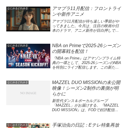
集めています。さらに、中津川市にある
苗木城や恵那市の岩村城は、戦国時代の
アマプラ11月配信：フロントライ
なにみるどれみる
風情を色濃く残しており、多くの観光客
ンや新作アニメ
に親しまれています。今週のNHKおすす
め番組では、これらの名城を紹介した番
アマプラ11月配信が待ち遠しい季節がや
組も放送されるので、ぜひ視聴してみて
ってきました。今月は、注目の映画や日
ください！岐阜県の美しい景観と文化に
本のドラマ、アニメ新作が目白押しで
触れる絶好の機会です。岐阜は、その独
す。特に、小栗旬が主演する「フロント
自の文化と多様な観光スポットで知られ
ライン」や菅田将暉が出演する「ミステ
ています。特に岐阜県内の歴史的名所と
リと言う勿れ」の劇場版は見逃せませ
NBA on Primeで2025-26シーズン
なにみるどれみる
しての苗木城や岩村城は、古き良き日本
ん。また、藤本タツキの短編作品集をア
の開幕戦を配信！
の姿を再現しています。また、愛犬と一
ニメ化した「藤本タツキ 17-26」も、期
緒に過ごせる入院施設が整った松波総合
待の新作として注目されています。アマ
『NBA on Prime』はアマゾンプライム特
病院は、ペットを大切にする人々にとっ
ゾンプライムビデオでの映画配信情報を
典の一環として、2025-26シーズンのNBA
て利便性が高いサービスです。このよう
チェックして、自宅で爽快なエンターテ
を特別にライブ配信します。この新たな
な岐阜の魅力を紹介する番組が、今後の
インメントを楽しみましょう！今月のア
プラットフォームでは、開幕戦が10月25
NHKで放送される予定ですので、楽しみ
マプラ配信では、特に話題の作品が多く
日に2試合連続で配信され、特にボスト
にしていてください！地域の素晴らしさ
登場します。たとえば、「フロントライ
ン・セルティックス対ニューヨーク・ニ
MAZZEL DUO MISSIONの未公開
なにみるどれみる
を再発見できる絶好のチャンスです。岐
ン」は新型コロナウイルスの影響を受け
ックス戦やミネソタ・ティンバーウルブ
映像！シーズン2制作の裏側が明
阜の愛犬と一緒に入院できる病院岐阜県
た実際の医療現場を描いたドラマで、感
ズ対ロサンゼルス・レイカーズ戦が注目
らかに
笠松町にある松波総合病院は、愛犬と一
動的なストーリーが展開されます。さら
です。視聴者は、AI技術を活用した
緒に入院できる日本初の医療施設です。
に、「ミステリと言う勿れ」やアニメ新
「Rapid Recap」や「Live Statistics」機
新世代ダンス＆ボーカルグループ
ペットを飼っている患者にとって、入院
作など、日本のドラマとエンタメが堪能
能により、試合をより楽しむことができ
「MAZZEL」がお届けする、『MAZZEL
中も愛犬の存在が大きな支えとなること
できる内容です。映画ファン、アニメフ
ます。また、アレン・アイバーソンに関
DUO MISSION』は、FODで好評配信中
を考慮し、ここでは特別な体制が整えら
ァンにとっても、この11月は豊富な選択
する特別なドキュメンタリーも同時に配
のドキュメントバラエティ番組です。こ
れています。全国的にも珍しい取り組み
肢が揃っており、たっぷりと楽しめるこ
信され、多くのファンにとって見逃せな
の番組では、8人の個性豊かなメンバーが
で、愛玩動物看護師が常駐し、ペットを
とでしょう。是非、アマプラを利用して
い内容となっています。2025-26シーズン
様々なミッションに挑戦し、アーティス
手塚治虫の日記：Eテレ特集再放
なにみるどれみる
大切に扱う環境が確保されています。こ
この新しい作品群をお楽しみください。
の『NBA on Prime』では、毎週の試合と