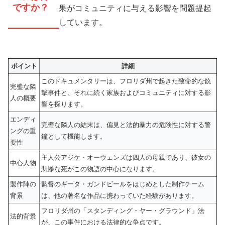
ですか？
果がコミュニティに与える影響を問題提起
しています。
ポイント
詳細
このドキュメンタリーは、フロリダ州で起きた致命的な銃
完璧な隣
撃事件と、それに続く家族およびコミュニティに対する影
人の概要
響を探ります。
エンディ
完璧な隣人の結末は、偏見と法的暴力の危険性に対する警
ングの重
鐘として機能します。
要性
主人公アジケ・オーウェンズは四人の母親であり、彼女の
中心人物
悲惨な死がこの物語の中心になります。
製作陣の
監督のギータ・ガンドビールをはじめとした制作チーム
背景
は、他の著名な作品に携わっていた経験があります。
フロリダ州の「スタンディング・ヤー・グラウンド」法
法的背景
が、この事件における法律的な争点です。