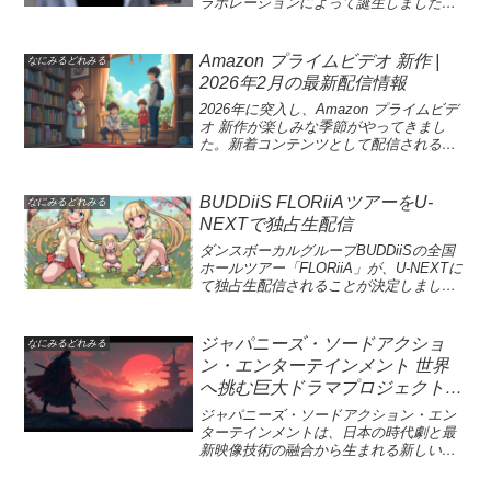
ータ収集と管理によって、スマートシテ
ラボレーションによって誕生しました。
ービスであり、エンターテインメントの
ィのドローンプログラムの実現を加速し
この番組では、親交深いアーティストた
宝庫です。特に、最新の日本映画やアニ
ます。また、この試験は、スウェーデン
ちをゲストに招き、音楽について語り合
メ映画が続々と追加され、ユーザーにと
との境界近くの特殊な環境でのテストを
いながらセッションを行います。6月29日
Amazon プライムビデオ 新作 |
なにみるどれみる
って見逃せないラインナップとなってい
行うことで、国境を越えた低空航空交通
（日）午後9時から放送が開始される第1
2026年2月の最新配信情報
ます。エディ・マーフィの新作や話題の
の発展を促進します。ノルウェーのU-
回では、沖縄出身の人気ロックバンド
外映画も登場する中、視聴者は様々なジ
spaceプロジェクトは、未曾有のドローン
MONGOL800が特別ゲストとして登場し
2026年に突入し、Amazon プライムビデ
ャンルの魅力を体験できます。8月には、
技術の実用化を目指しています。このU-
ます。WEST.メンバーの感想にもあるよ
オ 新作が楽しみな季節がやってきまし
特に注目されるタイトルが揃っており、
spaceサービスは、経済的利益を見込むだ
うに、このセッションは視聴者にとって
た。新着コンテンツとして配信される劇
視覚的にも楽しめるストリーミング体験
けでなく、安全な航空環境の確保にも重
も特別な音楽体験となることでしょう。
場版『トリリオンゲーム』や、おすすめ
を提供します。新しい映画やシリーズに
点を置いています。特に、U-spaceサンド
また、番組はサマーチューンや音楽番組
映画として注目の『エンジェルフライト
触れることで、充実した時間を過ごすこ
ボックスは、航空交通管理の新たな枠組
というテーマも取り入れ、期待感を高め
THE MOVIE』が2月に独占配信されま
BUDDiiS FLORiiAツアーをU-
なにみるどれみる
とができるでしょう。2025年8月のアマゾ
みとして機能し、商業ドローンの運用が
ています。「WESSION」は、音楽界に
す。プライム会員特典を利用すれば、こ
NEXTで独占生配信
ンプライムビデオ新作ラインナップアマ
円滑に行えるように設計されています。
新たな風を吹き込む番組として注目され
の新しいエンターテインメントを無制限
ゾンプライムビデオは、2025年8月に多彩
さらに、AirDodgeプロジェクトが主導す
ています。WOWOWとWEST.が手を組
に楽しむことができます。また、タイの
ダンスボーカルグループBUDDiiSの全国
な新作ラインナップを発表しました。映
るこれらの試験で得られた知見は、ノル
み、多様な音楽の楽しさを追求するこの
ホラー映画『バーン・クルア 凶愛の家』
ホールツアー「FLORiiA」が、U-NEXTに
画ファンにとって特に注目すべきなの
ウェーを含む北欧全体のドローン業界に
月例番組は、音楽ファンには見逃せない
や、パルムドール受賞作品『TITANE/チ
て独占生配信されることが決定しまし
は、エディ・マーフィ主演の「ピックア
おいて重要な意味を持つでしょう。これ
存在となるでしょう。ゲストアーティス
タン』も配信予定です。映画ファンにと
た。この特別なイベントは、ファンにと
ップ: 大恋愛大盗」や、国内外の映画ファ
により、商業ドローンや物流ドローンの
トとのコラボセッションを通して、視聴
って、2026年のプライムビデオは見逃せ
って待望の機会であり、6月7日（日）に
ンから待望されていた「パディントン: 失
定常運航が実現することが期待されてい
者は新たな発見や感動を体験できるはず
ないコンテンツがいっぱいです。
幕張メッセで開催されます。BUDDiiSの
ジャパニーズ・ソードアクショ
なにみるどれみる
われた黄金の国の秘密」です。これらの
ます。ノルウェーにおけるU-spaceサンド
です。このプログラムは、仲間と音楽を
Amazonのプライムビデオでは、2026年
ファンネームである「バディ」と一緒に
ン・エンターテインメント 世界
作品は、アクションとコメディを巧みに
ボックスの重要性ノルウェーのU-spaceサ
共感し合う喜びを強調しており、サマー
の新たな映画配信が期待されており、特
創り上げるステージングは、まさに一体
融合させ、多くの視聴者を魅了すること
へ挑む巨大ドラマプロジェクト—
ンドボックスは、商業ドローン運用の先
チューンや音楽番組の魅力を存分に引き
に注目すべきは劇場版『トリリオンゲー
感を感じさせるものです。さらに、U-
でしょう。アマゾンプライムビデオは、
駆けとなる重要な実験区域として位置付
出しています。視聴者にとっても非常に
ム』です。2月には多彩な新作が揃い、ア
TBS×U-NEXT×THE SEVEN
NEXTではライブ当日にSNSでのウォッ
ジャパニーズ・ソードアクション・エン
ストリーミング体験をより魅力的なもの
けられています。これにより、ドローン
エキサイティングな内容になること間違
ニメシリーズからも目が離せません。プ
チパーティも実施され、盛り上がり必
ターテインメントは、日本の時代劇と最
にするための努力を続けています。日本
の利用がどのように進化し、航空交通管
いなしです。WOWOW×WEST.の新たな
ライム会員は、魅力的な新着コンテンツ
至！この機会に、今までのBUDDiiSの魅
新映像技術の融合から生まれる新しいド
映画の新作も見逃せません。特に、「七
理が向上するのかを示す貴重なデータが
音楽番組「WESSION」の魅力WOWOW
をお得に楽しむことができ、映画好きに
力を再確認し、次世代のエンタメ体験を
ラマの潮流として、国内外で注目を集め
つの会議」や「ドクターX 最終章：ザ・
得られます。特に、ノルウェー北部地域
とWEST.のコラボレーションによって誕
はたまらない特典が満載です。さらに、
楽しみましょう。EBiDANに所属する
ています。TBS×U-NEXT×THE SEVEN
ムービー」といった注目作品は、国内の