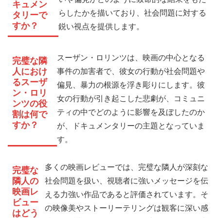
キュメン
らしたかを描いており、社会問題に対する
タリーで
すか？
鋭い視点を提供します。
スーザン・ロリンツは、映画の中心となる
完璧な隣
人におけ
事件の加害者で、彼女の行動が社会問題や
るスーザ
偏見、暴力の根源を浮き彫りにします。彼
ン・ロリ
女の行動が引き起こした悲劇が、コミュニ
ンツの役
ティの中でどのように影響を及ぼしたのか
割は何で
すか？
が、ドキュメンタリーの主題となっていま
す。
多くの映画レビューでは、完璧な隣人が深刻な
完璧な
隣人の
社会問題を扱い、視聴者に強いメッセージを伝
映画レ
える力強い作品であると評価されています。そ
ビュー
の映像美やストーリーテリングは観客に深い感
はどう