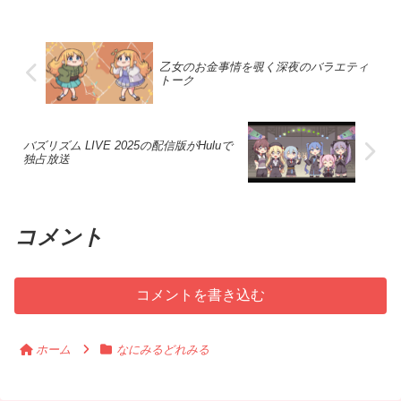
やバールム市に設置されるサンドボック
生した新しい音楽番組「WESSION」
映画『エンジェルフライト THE
BUDDiiSは、2023年にメジャーデビュー
グローバルプロジェクトがその旗艦とし
視聴者にとって非常に楽しみなタイトル
スは、安全で効率的なドローン交通の確
は、視聴者にとって見逃せないエンター
MOVIE』などの独占配信もあるため、見
を果たし、その人気はますます高まって
て世界市場へ本格的に動き出し、制作の
です。さらに、アニメ映画「僕のヒーロ
立に向けた礎を築くものです。こうした
テイメントの一環です。この番組では、
逃す手はありません。新しいエンターテ
います。「FLORiiA」と題された今回の
新しい可能性を示しています。放送と配
ーアカデミア: あなたの次」や「忍たま乱
試験を通じて、ドローン技術の商業化が
各回に異なるゲストアーティストを招
インメント体験が待っている今、ぜひプ
ホールツアーは、まさに彼らの進化を代
信 連動 大型プロジェクトとしての試みも
太郎: ドクターニンジャ隊の最強軍司令
促進され、地域経済にも貢献できるでし
き、音楽に関する深いトークセッション
ライムビデオをチェックしてみてくださ
表するイベントと言えるでしょう。この
乙女のお金事情を覗く深夜のバラエティ
明らかになり、放送局と配信プラットフ
官」といった作品は、幅広い年齢層にア
ょう。ノルウェーのU-spaceサンドボック
を展開しながら、一緒にセッションを行
い。2026年プライムビデオの注目新作
ツアーでは、ファンとの絆を大切にし、
トーク
ォームの協調が新時代の作品づくりを後
ピールし、ファミリーでの視聴にも適し
スでは、多様な環境におけるドローンの
います。特に初回では沖縄出身のロック
2026年2月は、Amazonプライムビデオに
共に楽しむステージを提供しています。
押しします。日本発コンテンツ 世界市場
ています。いずれも時代のトレンドを意
運用が検討されており、特に都市部と過
バンドMONGOL800がゲストとして登場
とって特別な月となります。特に期待さ
また、U-NEXTによるライブ配信は、過去
を視野に、日本のクリエイターが壮大な
識した内容が期待されます。新作映画の
疎地におけるニーズの違いを考慮した実
し、その魅力的なサウンドと葛藤の中で
れるのは、目黒蓮氏主演の劇場版『トリ
のアリーナツアーの映像や様々なエンタ
世界観を築く現場には、トップクラスの
ジャンル多様性と視聴者体験アマゾンプ
験が行われます。これにより、ドローン
生まれた感情を視聴者と共有します。
リオンゲーム』です。これは、パートナ
メコンテンツも楽しむことができ、ファ
制作陣が集結しています。今後、ティザ
ライムビデオの新作ラインナップでは、
配送や物流の新たなビジネスモデルが開
バズリズム LIVE 2025の配信版がHuluで
「WESSION」は、音楽の楽しさや感動
ーである佐野勇斗氏とともに、難解なマ
ンにとって充実の体験となること間違い
ームービー公開やキャスト発表を通じ
様々なジャンルの映画がそろっており、
発され、効率的な空域の利用が実現しま
独占放送
を再発見できる絶好の機会を提供しま
ネーゲームに挑む姿を描いた作品で、視
なしです。バディとの絆を再確認し、
て、国内外のファンの期待がさらに高ま
視聴者の多様な趣向を満たしています。
す。商業ドローン市場の拡大が予想され
す。WEST.のメンバーとのコラボレーシ
聴者にさまざまなサスペンスを提供しま
BUDDiiSのパフォーマンスを見逃さない
るでしょう。LSIの観点からは、和風アク
スリリングなアクション映画から感動的
る中で、U-spaceの導入はこの新たな産業
ョンでは、音楽番組に新たな彩りを加え
す。さらに、タイの家系ホラーの傑作
ようにしましょう。BUDDiiSの全国ホー
ションドラマや侍を題材にした作品群
なドラマ、そして心温まるアニメーショ
の成長を訴求する重要なカギとなるでし
ることで、観る人々に心に残る体験をも
『バーン・クルア 凶愛の家』や、パルム
ルツアー「FLORiiA」の魅力とは？
が、グローバル市場で新たな価値を生む
ンまで、あらゆる魅力が詰まっていま
ょう。AirDodgeプロジェクトとその役割
たらします。この番組が進むにつれて、
ドール受賞の『TITANE/チタン』も注目
BUDDiiSは、今年の2月にメジャーデビュ
コンテンツとして認識されています。こ
す。特に、日本映画やアニメ映画の充実
AirDodgeプロジェクトは、ノルウェーの
コメント
様々なアーティストたちとのセッション
されており、これらはすべてプライム会
ーを果たし、その勢いは止まりません。
れを受け、放送と配信の連携を活かした
したラインナップは、日本の視聴者にと
U-spaceサンドボックスの運用において中
がどのように進化していくのか、毎回の
員特典として独占配信されます。これら
全国ホールツアー「BUDDiiS vol.11 Hall
マルチプラットフォーム展開の典型例と
って見逃せない内容になっており、興味
心的な役割を果たします。このプロジェ
放送が非常に楽しみです。初回ゲスト
の新着コンテンツは、特に日本の視聴者
Tour - FLORiiA」は、彼らの才能を最大限
して、本プロジェクトは制作と配信の境
を引く作品が多く揃っています。また、
クトは、ドローン交通の監視と管理を行
MONGOL800の魅力と「WESSION」セ
にとって魅力的です。新しい映画やドラ
に発揮するステージとして、ファンであ
界を超える戦略を示します。トップクリ
これらの新作は、ストリーミングサービ
うための先進的なセンサーとクラウドシ
ッション初回のゲストとして選ばれた
マは、視聴者に多岐にわたるジャンルの
るバディたちと共に一体感あふれるパフ
コメントを書き込む
エイター陣の力を結集し、VFXやサウン
スの進化に伴い、ユーザーに優れた視聴
ステムを活用しています。試験区域に設
MONGOL800は、幅広い世代に愛され続
選択肢を提供し、プライムビデオの利用
ォーマンスを届けてきました。また、ツ
ド、デザインの高度な技術で、国内の伝
体験を提供しています。8月の追加タイト
置されるセンサーにより、リアルタイム
ける沖縄出身のロックバンドであり彼ら
価値を一層高めています。さらに、アニ
アーの独占生配信がU-NEXTで行われるこ
統と世界観を融合した新感覚のエンタメ
ルには、「28週後…」や「猿の惑星」と
での航空データ解析が可能となり、効率
の音楽は日本の音楽シーンにおいて特別
メ『名探偵プリキュア！』の新シーズン
とから、遠方に住むファンもライブ体験
を生み出します。世界各地のカルチャー
いった名作が含まれ、視聴者は毎日のエ
的な飛行計画の策定に寄与します。これ
なポジションを占めています。
や、『ジョジョの奇妙な冒険』の全シー
を楽しめます。このツアーでは、感動的
ホーム
なにみるどれみる
愛好家やドラマファンに響く、時代を超
ンターテイメントとして新しい映画を楽
により、ドローンの安全運行が確保さ
「WESSION」では、各メンバーが独自
ズンの再配信も予定されており、アニメ
な演出とともに、BUDDiiSの新たな一面
える物語性と国際的な美意識を提供する
しむことができます。アマゾンプライム
れ、航空交通管理の課題解決につながり
の音楽的スタイルを持ち寄り、視聴者に
ファンも喜ばせる内容が詰まっていま
を観ることができる貴重な機会です。フ
ことを目指します。TBS×U-NEXT×THE
ビデオは、さまざまなジャンルの作品を
ます。また、AirDodgeは、U-spaceサン
とっても新しい発見が期待できます。ま
す。新着コンテンツのおすすめセレクシ
ァンネームである"バディ"の皆さんが一
SEVEN グローバルプロジェクトが切り
取り入れることで、常に新しい発見と感