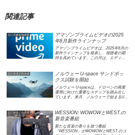
関連記事
アマゾンプライムビデオの2025
なにみるどれみる
年8月新作ラインナップ
アマゾンプライムビデオは、2025年8月の
新作ラインナップを発表し、視聴者の期
待を高めています。この月は、エディ・
マーフィ主演のオリジナル映画「ピック
アップ: 大恋愛大盗」や、人気シリーズ
「パディントン: 失われた黄金の国の秘
ノルウェー U-space サンドボッ
なにみるどれみる
密」といった外国映画が注目されていま
クス試験を開始
す。また、「七つの会議」や「ハナミズ
キ」といった幅広いジャンルの日本映画
ノルウェー U-spaceは、ドローンの商業
もラインナップに加わり、視聴者に楽し
運用に向けた重要なステップを踏み出し
みを提供します。さらに、「僕のヒーロ
ています。来月、ノルウェーで始まるU-
ーアカデミア: あなたの次」といったアニ
spaceサンドボックス試験は、2026年に
メ映画に加え、独占新番組「相葉の大冒
完全な商業運用を目指すための基盤とな
険」など多彩なコンテンツが揃い、スト
るでしょう。このプロジェクトは、難し
WESSION: WOWOWとWEST.の
なにみるどれみる
リーミング体験が充実しています。心を
い航空交通管理をクリアし、特にノルウ
新音楽番組
打つ作品が目白押しで、ぜひこの機会に
ェーのドローン市場での航空交通の最適
アマゾンプライムビデオで新作を楽しん
化に寄与します。主にAirDodgeが提供す
新たな音楽の香りを放つ番組
でみてください。プライムビデオは、国
るU-spaceサービスは、リアルタイムのデ
「WESSION」がWOWOWとWEST.のコ
内外の映画やアニメのストリーミングサ