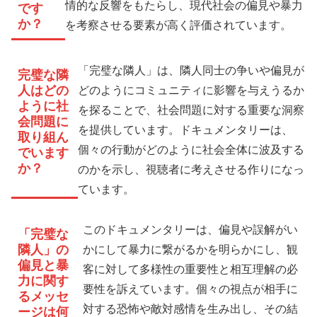
情的な反響をもたらし、現代社会の偏見や暴力
です
か？
を考察させる要素が高く評価されています。
「完璧な隣人」は、隣人同士の争いや偏見が
完璧な隣
人はどの
どのようにコミュニティに影響を与えうるか
ように社
を探ることで、社会問題に対する重要な洞察
会問題に
を提供しています。ドキュメンタリーは、
取り組ん
個々の行動がどのように社会全体に波及する
でいます
か？
のかを示し、視聴者に考えさせる作りになっ
ています。
このドキュメンタリーは、偏見や誤解がい
「完璧な
隣人」の
かにして暴力に繋がるかを明らかにし、観
偏見と暴
客に対して多様性の重要性と相互理解の必
力に関す
要性を訴えています。個々の視点が相手に
るメッセ
対する恐怖や敵対感情を生み出し、その結
ージは何