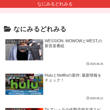
なにみるどれみる
なにみるどれみる
WESSION: WOWOWとWEST.の
なにみるどれみる
新音楽番組
2025.06.25
HuluとNetflixの新作: 最新情報を
なにみるどれみる
チェック！
2025.06.12
Dr.アシュラの佐野晶哉主演スピ
なにみるどれみる