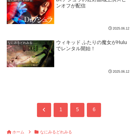
ンオフが配信
2025.06.12
ウィキッド ふたりの魔女がHulu
なにみるどれみる
でレンタル開始！
2025.06.12
前
1
5
6
へ
ホーム
なにみるどれみる